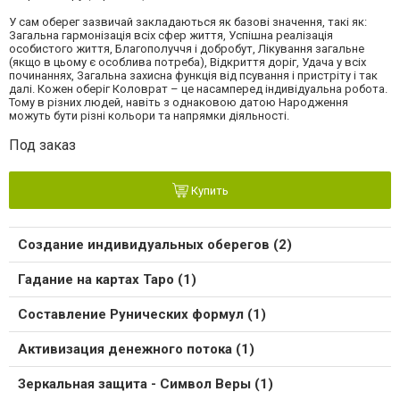
У сам оберег зазвичай закладаються як базові значення, такі як:
Загальна гармонізація всіх сфер життя, Успішна реалізація
особистого життя, Благополуччя і добробут, Лікування загальне
(якщо в цьому є особлива потреба), Відкриття доріг, Удача у всіх
починаннях, Загальна захисна функція від псування і пристріту і так
далі. Кожен оберіг Коловрат – це насамперед індивідуальна робота.
Тому в різних людей, навіть з однаковою датою Народження
можуть бути різні кольори та напрямки діяльності.
Под заказ
Купить
Создание индивидуальных оберегов (2)
Гадание на картах Таро (1)
Составление Рунических формул (1)
Активизация денежного потока (1)
Зеркальная защита - Символ Веры (1)