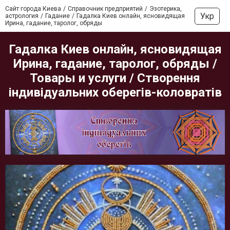
Сайт города Киева
Справочник предприятий
Эзотерика,
Укр
астрология
Гадание
Гадалка Киев онлайн, ясновидящая
Ирина, гадание, таролог, обряды
Гадалка Киев онлайн, ясновидящая
Ирина, гадание, таролог, обряды /
Товары и услуги / Створення
індивідуальних оберегів-коловратів