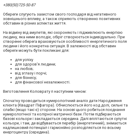
+380(50)725-50-87
Обереги слугують захистом свого господаря від негативного
зовнішнього впливу, а також сприяють створенню позитивних
обставин в різних аспектах життя.
На відміну від амулетів, які охороняють і підживлюють енергією
людину, яка ними володіє, обіріг створюється індивідуально. При
створенні оберега враховуються особливості енергетичного поля
людини і його конкретна ситуація. В залежності від обставин
обереги можуть бути покликані для:
для успіху
для здоров'я людини;
на любов;
від зглазу і порчі;
для бізнесу;
для фінансової незалежності.
Виготовлення Коловрату п наступним чином:
Спочатку проводиться нумерологічний аналіз дати Народження
клієнта (Квадрат Піфагора). Обчислюється його код долі, сильні та
слабкі (якщо такі є) сторони. На основі цього робиться поєднання
нумерологічної та колірної матричної бази. Потім підбираються
базові кольори і закладається середина. Далі вплітаються супутні
кольори, і там, де відбувається перебір (енергетичний), знімається
надлишковий потенціал і гармонійно розподіляється по всьому
енергоцентру (середина).