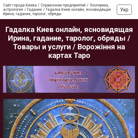
Сайт города Киева
Справочник предприятий
Эзотерика,
Укр
астрология
Гадание
Гадалка Киев онлайн, ясновидящая
Ирина, гадание, таролог, обряды
Гадалка Киев онлайн, ясновидящая
Ирина, гадание, таролог, обряды /
Товары и услуги / Ворожіння на
картах Таро